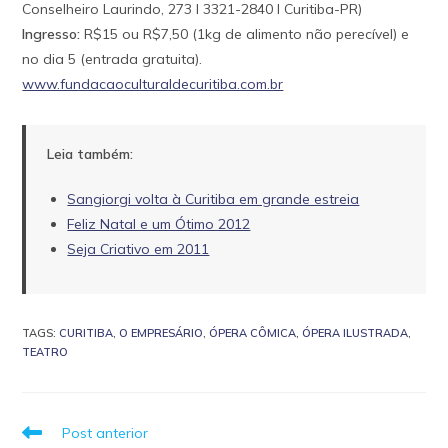
Conselheiro Laurindo, 273 I 3321-2840 I Curitiba-PR)
Ingresso:
R$15 ou R$7,50 (1kg de alimento não perecível) e
no dia 5 (entrada gratuita).
www.fundacaoculturaldecuritiba.com.br
Leia também:
Sangiorgi volta à Curitiba em grande estreia
Feliz Natal e um Ótimo 2012
Seja Criativo em 2011
TAGS
:
CURITIBA
,
O EMPRESÁRIO
,
ÓPERA CÔMICA
,
ÓPERA ILUSTRADA
,
TEATRO
Leia
Post anterior