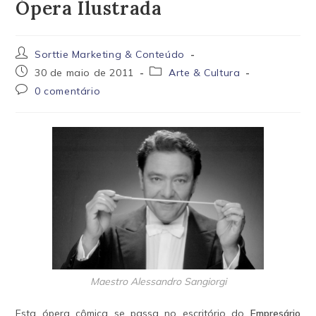
Ópera Ilustrada
Autor
Sorttie Marketing & Conteúdo
do
Post
Categoria
30 de maio de 2011
Arte & Cultura
post:
publicado:
do
Comentários
0 comentário
post:
do
post:
Maestro Alessandro Sangiorgi
Esta ópera cômica se passa no escritório do
Empresário