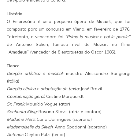
de Apoio e Incetivo à Cultura.
História
O Empresário é uma pequena ópera de
Mozart
, que foi
composta para um concurso em Viena, em fevereiro de
1776
.
Entretanto, a vencedora foi
“Prima la musica e poi le parole”
de Antonio Salieri, famoso rival de Mozart no filme
“
Amadeus
” (vencedor de 8 estatuetas do Oscar 1985).
Elenco
Direção artística e musical:
maestro Alessandro Sangiorgi
(Itália)
Direção cênica e adaptação de texto:
José Brazil
Coordenação geral:
Cristine Marquardt
Sr. Frank:
Maurício Vogue (ator)
Senhorita Kling:
Rosana Stavis (atriz e cantora)
Madame Herz:
Carla Domingues (soprano)
Mademoiselle da Silvah
: Anna Spadonni (soprano)
Antenor:
Cleyton Pulzi (tenor)