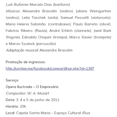
Luís Bufonne:
Marcelo Dias (barítono)
Músicos:
Alexandre Brasolim (violino), Juliane Weingartner
(violino), Leila Taschek (viola), Samuel Pessatti (violoncelo),
Maria Helena Salomão (contrabaixo), Paulo Barreto (oboé),
Fabrício Ribeiro (flauta), André Erhlich (clarinete), Jamil Bark
(fagote), Edivaldo Chiquini (trompa), Marco Xavier (trompete)
e Marcio Szulack (percussão)
Adaptação musical:
Alexandre Brasolim
Promoção de ingressos:
http://sorteie.me/facebook/compartilhar.php?id=1387
Serviço:
Opera Ilustrada – O Empresário
Compositor: W. A. Mozart
Data:
3, 4 e 5 de junho de 2011
Horário:
20h
Local:
Capela Santa Maria – Espaço Cultural (Rua