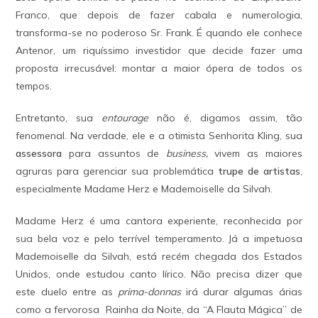
Franco, que depois de fazer cabala e numerologia,
transforma-se no poderoso Sr. Frank. É quando ele conhece
Antenor, um riquíssimo investidor que decide fazer uma
proposta irrecusável: montar a maior ópera de todos os
tempos.
Entretanto, sua
entourage
não é, digamos assim, tão
fenomenal. Na verdade, ele e a otimista Senhorita Kling, sua
assessora
para assuntos de
business,
vivem as maiores
agruras para gerenciar sua problemática
trupe de artistas
,
especialmente Madame Herz e Mademoiselle da Silvah.
Madame Herz é uma cantora experiente, reconhecida por
sua bela voz e pelo terrível temperamento. Já a impetuosa
Mademoiselle da Silvah, está recém chegada dos Estados
Unidos, onde estudou canto lírico. Não precisa dizer que
este duelo entre as
prima-donnas
irá durar algumas árias
como a fervorosa Rainha da Noite, da “A Flauta Mágica” de