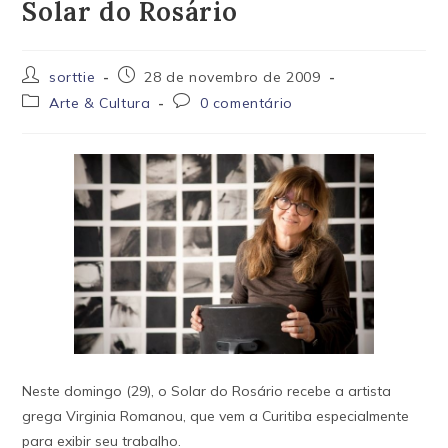
Solar do Rosário
Autor
Post
sorttie
28 de novembro de 2009
do
publicado:
Categoria
Comentários
Arte & Cultura
0 comentário
post:
do
do
post:
post:
Neste domingo (29), o Solar do Rosário recebe a artista
grega Virginia Romanou, que vem a Curitiba especialmente
para exibir seu trabalho.