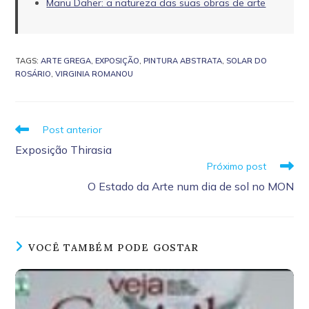
Manu Daher: a natureza das suas obras de arte
TAGS
:
ARTE GREGA
,
EXPOSIÇÃO
,
PINTURA ABSTRATA
,
SOLAR DO
ROSÁRIO
,
VIRGINIA ROMANOU
Leia
Post anterior
mais
Exposição Thirasia
artigos
Próximo post
O Estado da Arte num dia de sol no MON
VOCÊ TAMBÉM PODE GOSTAR