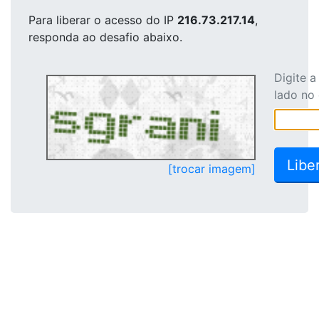
Para liberar o acesso
do IP
216.73.217.14
,
responda ao desafio abaixo.
Digite 
lado no
[trocar imagem]