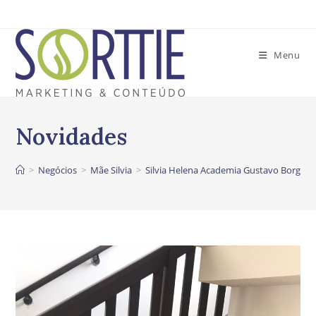
Ir
para
o
Menu
conteúdo
>
Negócios
>
Mãe Silvia
>
Silvia Helena Academia Gustavo Borges