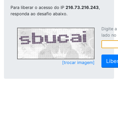
Para liberar o acesso
do IP
216.73.216.243
,
responda ao desafio abaixo.
Digite 
lado no
[trocar imagem]