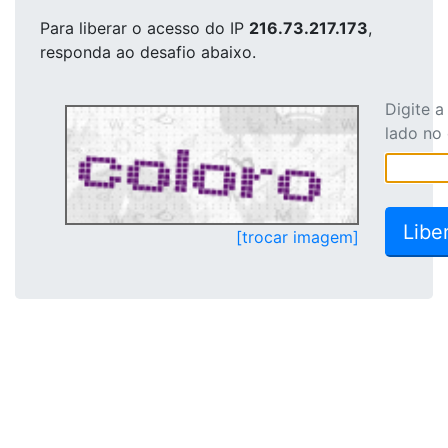
Para liberar o acesso
do IP
216.73.217.173
,
responda ao desafio abaixo.
Digite 
lado no
[trocar imagem]