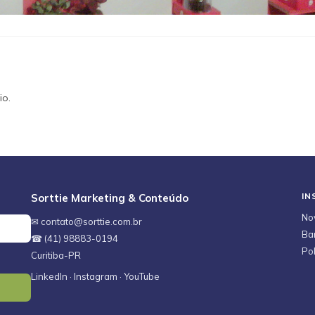
io.
IN
Sorttie Marketing & Conteúdo
No
✉ contato@sorttie.com.br
Ba
☎ (41) 98883-0194
Pol
Curitiba-PR
LinkedIn
·
Instagram
·
YouTube