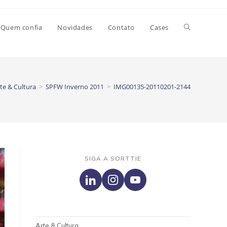
Alternar
Quem confia
Novidades
Contato
Cases
pesquisa
te & Cultura
>
SPFW Inverno 2011
>
IMG00135-20110201-2144
do
site
SIGA A SORTTIE
Arte & Cultura