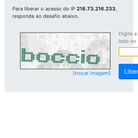
Para liberar o acesso
do IP
216.73.216.233
,
responda ao desafio abaixo.
Digite 
lado no
[trocar imagem]