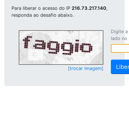
Para liberar o acesso
do IP
216.73.217.140
,
responda ao desafio abaixo.
Digite 
lado no
[trocar imagem]