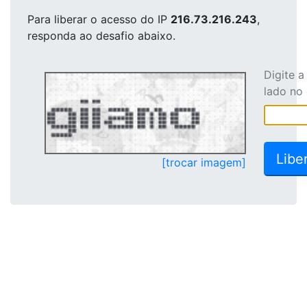
Para liberar o acesso
do IP
216.73.216.243
,
responda ao desafio abaixo.
Digite 
lado no
[trocar imagem]