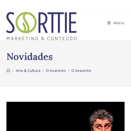
Ir
para
o
Menu
conteúdo
>
Arte & Cultura
>
O Avarento
>
O Avarento