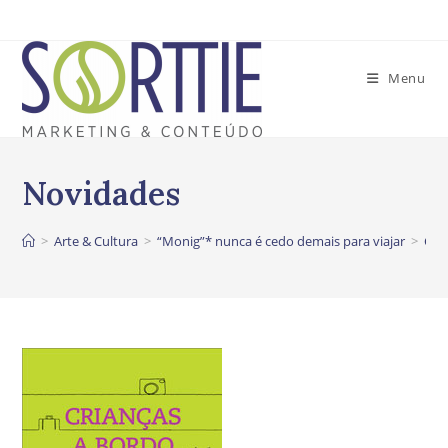
Ir
para
o
Menu
conteúdo
>
Arte & Cultura
>
“Monig”* nunca é cedo demais para viajar
>
Cri