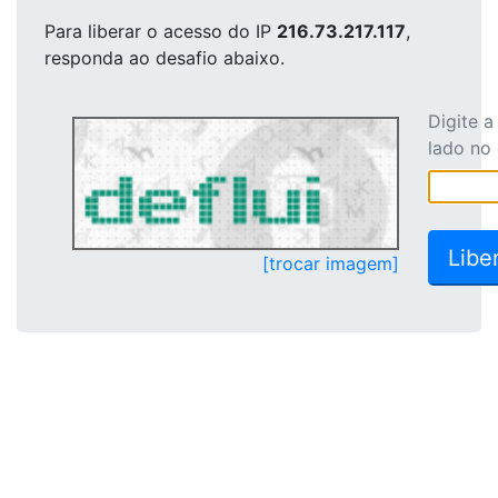
Para liberar o acesso
do IP
216.73.217.117
,
responda ao desafio abaixo.
Digite 
lado no
[trocar imagem]