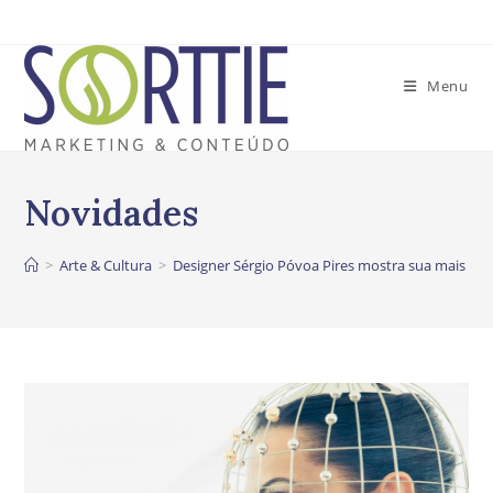
Ir
para
o
Menu
conteúdo
>
Arte & Cultura
>
Designer Sérgio Póvoa Pires mostra sua mais rec