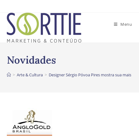
Ir
para
o
Menu
conteúdo
>
Arte & Cultura
>
Designer Sérgio Póvoa Pires mostra sua mais rec