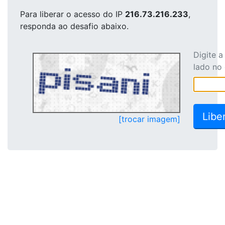
Para liberar o acesso
do IP
216.73.216.233
,
responda ao desafio abaixo.
Digite 
lado no
[trocar imagem]