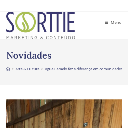
Ir
para
o
Menu
conteúdo
>
Arte & Cultura
>
Água Camelo faz a diferença em comunidades em 